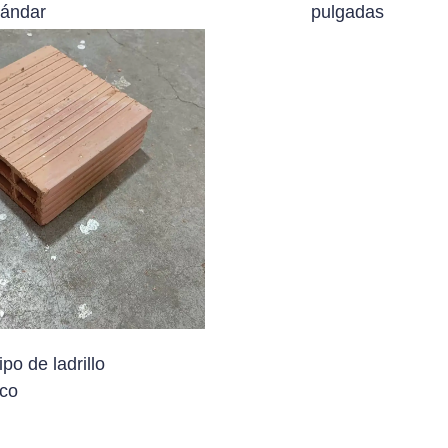
tándar
pulgadas
ipo de ladrillo
co