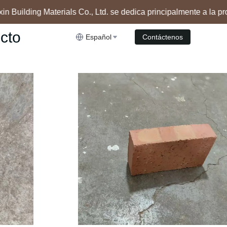
Building Materials Co., Ltd. se dedica principalmente a la produ
erials Co., Ltd. se dedica principalmente a la producción y
cto
ta de ladrillos de pizarra sinterizada
Español
Contáctenos