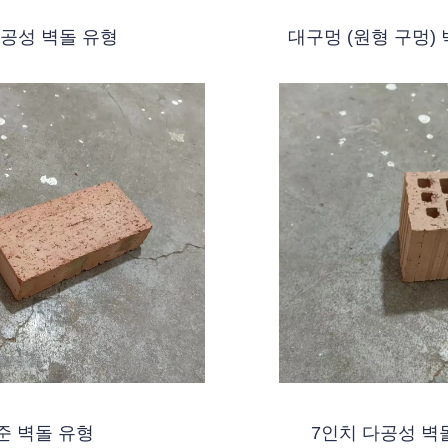
공성 벽돌 유형
대구멍 (원형 구멍)
준 벽돌 유형
7인치 다공성 벽