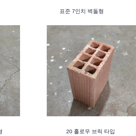
표준 7인치 벽돌형
형
20 홀로우 브릭 타입