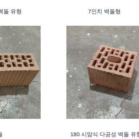
 벽돌 유형
7인치 벽돌형
돌
180 시암식 다공성 벽돌 유