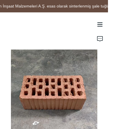
şaat Malzemeleri A.Ş. esas olarak sinterlenmiş şale tuğlalarının üretim
Çin Chengdu Leixin
İnşaat Malzemeleri
A.Ş. esas olarak
sinterlenmiş şale
Ana Sayfa
tuğlalarının üretimi ve
satışı ile
Ürünler
uğraşmaktadır
Hakkımızda
Proje Vaka Çalışmaları